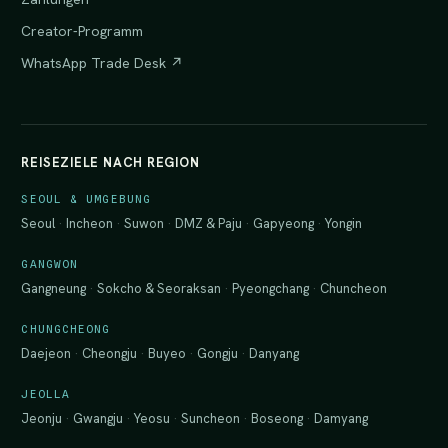
Creator-Programm
WhatsApp Trade Desk ↗
REISEZIELE NACH REGION
SEOUL & UMGEBUNG
Seoul
·
Incheon
·
Suwon
·
DMZ & Paju
·
Gapyeong
·
Yongin
GANGWON
Gangneung
·
Sokcho & Seoraksan
·
Pyeongchang
·
Chuncheon
CHUNGCHEONG
Daejeon
·
Cheongju
·
Buyeo
·
Gongju
·
Danyang
JEOLLA
Jeonju
·
Gwangju
·
Yeosu
·
Suncheon
·
Boseong
·
Damyang