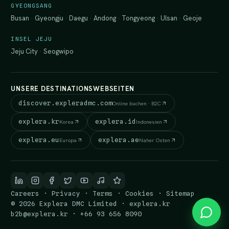
GYEONGSANG
Busan
·
Gyeongju
·
Daegu
·
Andong
·
Tongyeong
·
Ulsan
·
Geoje
INSEL JEJU
Jeju City
·
Seogwipo
UNSERE DESTINATIONSWEBSEITEN
discover.expleradmc.com
Online buchen · B2C
explera.kr
explera.id
Korea
Indonesien
explera.eu
explera.ae
Europa
Naher Osten
Careers
·
Privacy
·
Terms
·
Cookies
·
Sitemap
© 2026 Explera DMC Limited · explera.kr
b2b@explera.kr
·
+66 93 656 8090