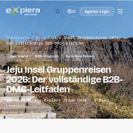
Agentur-Login
DE
Startseite
/
Blog
/
Jeju Insel Gruppenreisen 2026:
Der vollständige B2B-DMC-Leitfaden
Jeju Island
B2B-Gruppen
Incentive-Reisen
Jeju Insel Gruppenreisen
2026: Der vollständige B2B-
DMC-Leitfaden
29. Juni 2026 · Explera Trade Desk · 5 Min.
Lesezeit