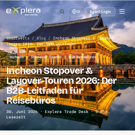
Agent-Login
DE
Startseite
/
Blog
/
Incheon Stopover & Layover-
Touren 2026: Der B2B-Leitfaden
Incheon
Stopover-Touren
B2B Reisebüros
Incheon Stopover &
Layover-Touren 2026: Der
B2B-Leitfaden für
Reisebüros
30. Juni 2026 · Explera Trade Desk · 5 Min.
Lesezeit