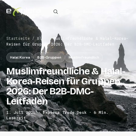
Reisebüro-Login
DE
Startseite
/
Blog
/
Muslimfreundliche & Halal-Korea-
Reisen für Gruppen 2026: Der B2B-DMC-Leitfaden
Halal Korea
B2B-Gruppen
Muslimfreundlich
Muslimfreundliche & Halal-
Korea-Reisen für Gruppen
2026: Der B2B-DMC-
Leitfaden
1. Juli 2026 · Explera Trade Desk · 6 Min.
Lesezeit