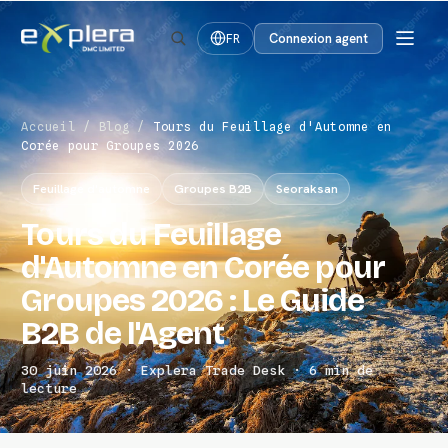
Connexion agent
FR
Accueil
/
Blog
/
Tours du Feuillage d'Automne en
Corée pour Groupes 2026
Feuillage d'automne
Groupes B2B
Seoraksan
Tours du Feuillage
d'Automne en Corée pour
Groupes 2026 : Le Guide
B2B de l'Agent
30 juin 2026 · Explera Trade Desk · 6 min de
lecture