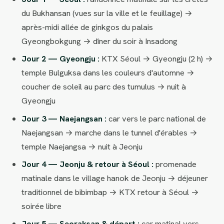
du Bukhansan (vues sur la ville et le feuillage) →
après-midi allée de ginkgos du palais
Gyeongbokgung → dîner du soir à Insadong
Jour 2 — Gyeongju :
KTX Séoul → Gyeongju (2 h) →
temple Bulguksa dans les couleurs d'automne →
coucher de soleil au parc des tumulus → nuit à
Gyeongju
Jour 3 — Naejangsan :
car vers le parc national de
Naejangsan → marche dans le tunnel d'érables →
temple Naejangsa → nuit à Jeonju
Jour 4 — Jeonju & retour à Séoul :
promenade
matinale dans le village hanok de Jeonju → déjeuner
traditionnel de bibimbap → KTX retour à Séoul →
soirée libre
Jour 5 — Seoraksan & départ :
car matinal vers