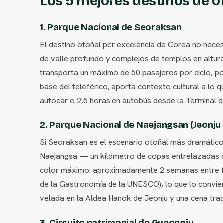
Los 5 mejores destinos de 
1. Parque Nacional de Seoraksan
El destino otoñal por excelencia de Corea no nece
de valle profundo y complejos de templos en altura
transporta un máximo de 50 pasajeros por ciclo, p
base del teleférico, aporta contexto cultural a lo
autocar o 2,5 horas en autobús desde la Terminal
2. Parque Nacional de Naejangsan (Jeonju
Si Seoraksan es el escenario otoñal más dramático
Naejangsa — un kilómetro de copas entrelazadas q
color máximo: aproximadamente 2 semanas entre fin
de la Gastronomía de la UNESCO), lo que lo convie
velada en la Aldea Hanok de Jeonju y una cena trad
3. Circuito patrimonial de Gyeongju