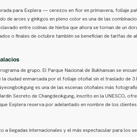
ada para Explera — cerezos en flor en primavera, follaje pat
o de arces y ginkgos en pleno color es una de las combinacion
nclavado entre colinas de hierba que ahora se tornan de un d
ados o finales de octubre también se benefician de tarifas de 
palacios
rograma de grupo. El Parque Nacional de Bukhansan se encuent
 la ciudad enmarcada por el follaje otoñal sin el traslado de 
o Gyeongbokgung es una de las escenas otoñales más fotografia
 Jardín Secreto de Changdeokgung, inscrito en la UNESCO, ofr
que Explera reserva por adelantado en nombre de los clientes
to a llegadas internacionales y el más espectacular para los 