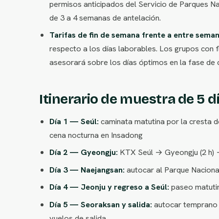
permisos anticipados del Servicio de Parques N
de 3 a 4 semanas de antelación.
Tarifas de fin de semana frente a entre seman
respecto a los días laborables. Los grupos con 
asesorará sobre los días óptimos en la fase de 
Itinerario de muestra de 5 d
Día 1 — Seúl:
caminata matutina por la cresta d
cena nocturna en Insadong
Día 2 — Gyeongju:
KTX Seúl → Gyeongju (2 h) 
Día 3 — Naejangsan:
autocar al Parque Naciona
Día 4 — Jeonju y regreso a Seúl:
paseo matutin
Día 5 — Seoraksan y salida:
autocar temprano 
vuelos de salida