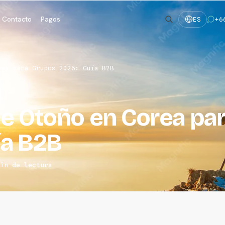
Contacto
Pagos
+6
ES
rea para Grupos 2026: Guía B2B
de Otoño en Corea pa
ía B2B
in de lectura