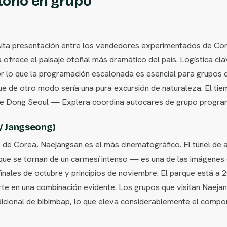
otoño en grupo
sita presentación entre los vendedores experimentados de Co
 ofrece el paisaje otoñal más dramático del país. Logística cl
or lo que la programación escalonada es esencial para grupos 
 que de otro modo sería una pura excursión de naturaleza. El ti
 de Dong Seoul — Explera coordina autocares de grupo progr
 / Jangseong)
 de Corea, Naejangsan es el más cinematográfico. El túnel de 
ue se tornan de un carmesí intenso — es una de las imágenes 
ales de octubre y principios de noviembre. El parque está a 2
rte en una combinación evidente. Los grupos que visitan Naeja
icional de bibimbap, lo que eleva considerablemente el compo