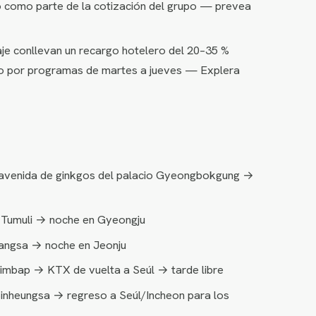
so como parte de la cotización del grupo — prevea
aje conllevan un recargo hotelero del 20–35 %
ando por programas de martes a jueves — Explera
e, avenida de ginkgos del palacio Gyeongbokgung →
 Tumuli → noche en Gyeongju
jangsa → noche en Jeonju
bimbap → KTX de vuelta a Seúl → tarde libre
inheungsa → regreso a Seúl/Incheon para los