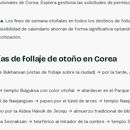
acionales de Corea. Explera gestiona las solicitudes de permi
a.
Los fines de semana otoñales en todos los destinos de foll
flexibilidad de calendario ahorran de forma significativa opt
cotización.
ías de follaje de otoño en Corea
e Bukhansan (vistas de follaje sobre la ciudad) → por la tard
→ templo Bulguksa con color otoñal → atardecer en el Parque
l de Naejangsan → paseo por el túnel de arces → templo Nae
o por la Aldea Hanok de Jeonju → almuerzo tradicional de bi
a Seoraksan → teleférico al mirador de la cumbre → templo S