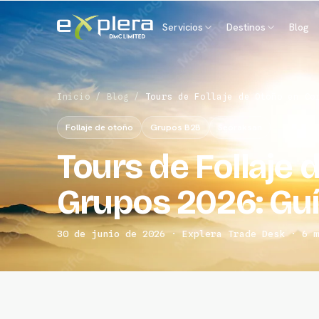
Servicios
Destinos
Blog
Inicio
/
Blog
/
Tours de Follaje de Otoño en Co
Follaje de otoño
Grupos B2B
Seoraksan
Tours de Follaje 
Grupos 2026: Gu
30 de junio de 2026 · Explera Trade Desk · 6 m