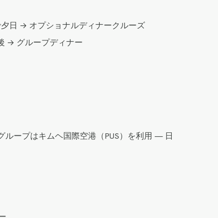
夕日 → オプショナルディナークルーズ
後 → グループディナー
グループはキムヘ国際空港（PUS）を利用 — 日
ー