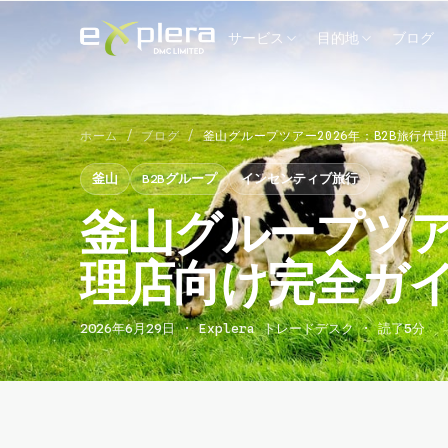
サービス
目的地
ブログ
ホーム
/
ブログ
/
釜山グループツアー2026年：B2B旅行代
釜山
B2Bグループ
インセンティブ旅行
釜山グループツアー
理店向け完全ガ
2026年6月29日 · Explera トレードデスク · 読了5分