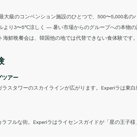
最大級のコンベンション施設のひとつで、500〜5,000名の
ルより3〜5℃涼しく — 暑い市場からのグループへの本物
ト海鮮晩餐会は、韓国他の地では代替できない食体験です
験
グツアー
とガラスタワーのスカイラインが広がります。Experiラは東
ラフルな街。Experiラはライセンスガイドが「星の王子