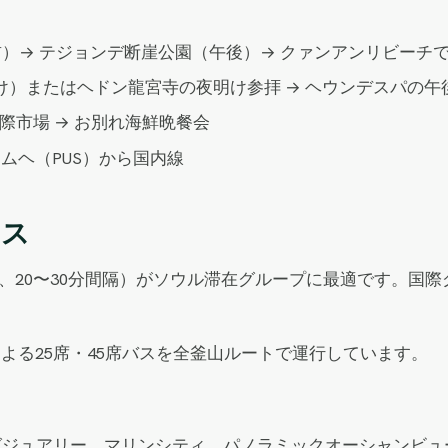
）→ テジョンデ断崖公園（午後）→ クァンアンリビーチで
プ向け）またはヘドン龍宮寺の夜明け参拝 → ヘウンデスパの午
 国際市場 → お別れ海鮮晩餐会
ムヘ（PUS）から国内線
クス
分、20〜30分間隔）がソウル滞在グループに最適です。国際
。
ーによる25席・45席バスを全釜山ルートで運行しています。
グジュアリー、マリンシティ、パノラミックオーシャンビュ