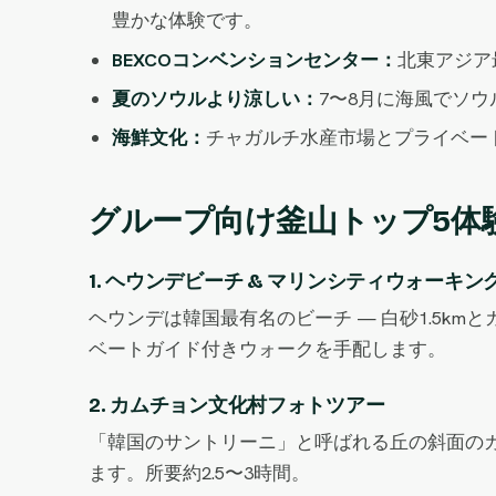
豊かな体験です。
BEXCOコンベンションセンター：
北東アジア
夏のソウルより涼しい：
7〜8月に海風でソウ
海鮮文化：
チャガルチ水産市場とプライベー
グループ向け釜山トップ5体
1. ヘウンデビーチ & マリンシティウォーキン
ヘウンデは韓国最有名のビーチ — 白砂1.5km
ベートガイド付きウォークを手配します。
2. カムチョン文化村フォトツアー
「韓国のサントリーニ」と呼ばれる丘の斜面のカ
ます。所要約2.5〜3時間。