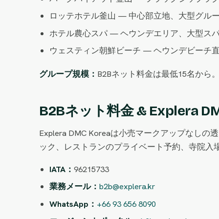
ロッテホテル釜山 — 中心部立地、大型グル
ホテル農心スパ — ヘウンデエリア、大型ス
ウェスティン朝鮮ビーチ — ヘウンデビーチ
グループ規模：
B2Bネット料金は最低15名から。
B2Bネット料金 & Explera
Explera DMC Koreaは小売マークア
ック、レストランのプライベート予約、寺院入場
IATA：
96215733
業務メール：
b2b@explera.kr
WhatsApp：
+66 93 656 8090