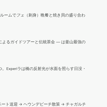
ルームで
フェ
（刺身）晩餐と焼き貝の盛り合わ
よるガイドツアーと伝統茶会 — は釜山最強の
Experiラは橋の反射光が水面を照らす日没・
ベート送迎 → ヘウンデビーチ散策 → チャガルチ