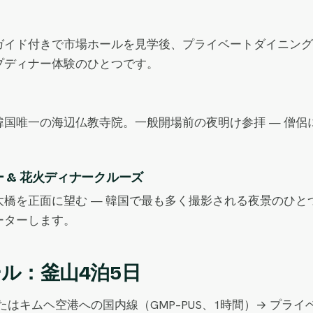
ガイド付きで市場ホールを見学後、プライベートダイニング
プディナー体験のひとつです。
国唯一の海辺仏教寺院。一般開場前の夜明け参拝 — 僧侶に
 & 花火ディナークルーズ
を正面に望む — 韓国で最も多く撮影される夜景のひとつ。
ーターします。
ル：釜山4泊5日
たはキムヘ空港への国内線（GMP–PUS、1時間）→ プライ