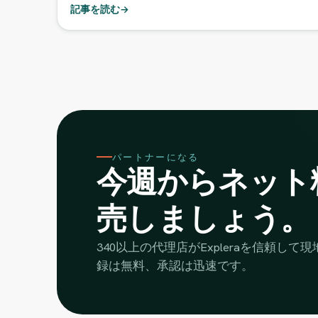
記事を読む
→
パートナーになる
今週からネット
売しましょう。
340以上の代理店がExpleraを信頼し
録は無料、承認は迅速です。