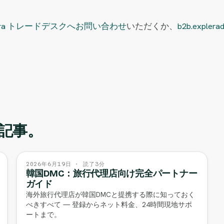
lera トレードデスクへお問い合わせ
いただくか、
b2b.explera
記事。
2026年6月19日 · 読了3分
韓国DMC：旅行代理店向け完全パートナー
ガイド
海外旅行代理店が韓国DMCと提携する際に知っておく
べきすべて — 登録からネット料金、24時間現地サポ
ートまで。