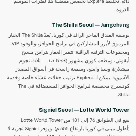
ذاته. تحتفظ Explera بحصص مفضلة هنا لفترات الموسم
الذروة.
The Shilla Seoul — Jangchung
بوصفه الفندق الفاخر الرائد في كوريا، يُعدّ The Shilla الخيار
المرموق لأبرز المشاركين في برامج الحوافز، والوفود VIP،
ومجموعات الترفيه الراقية. تتميز العقار بتراس مسبح
أيقوني، ومطعم كوري مشهور (
La Yeon
— ثلاث نجوم
ميشلان)، وسبا واسع، وسمعة راسخة في أسواق المصدر
الآسيوية. يمكن لـ Explera ترتيب حفلات عشاء خاصة وخدمة
كونسيرج مخصصة لبرامج الحوافز المستضافة في The
Shilla.
Signiel Seoul — Lotte World Tower
يقع في الطوابق 76 إلى 101 من Lotte World Tower
(أطول مبنى في كوريا بارتفاع 555 م)، ويوفر Signiel تجربة لا