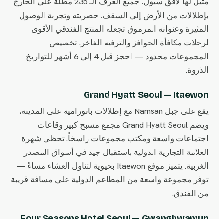
مثيل لها لأفق سيول. جميع الغرف الـ 235 مطلة على الخارج
بإطلالات من الأرض إلى السقف. حصريته وتجربة الوصول
المثيرة وعنوانه المرموق تجعله المنتج الفندقي الأقوى
لرحلات مكافأة الحوافز والترفيه الفاخر. تخصيص
المجموعات محدود — احجز قبل 4 إلى 6 أشهر للتواريخ
الذروة.
Grand Hyatt Seoul — Itaewon
يقع على جبل Namsan مع إطلالات بانورامية على المدينة،
ويضم Grand Hyatt Seoul مجمع مسبح كبير وقاعات
اجتماعات واسعة ومكتب مجموعات راسخاً. تحظى شهرة
العلامة التجارية الدولية باستقبال جيد في أسواق المصدر
الغربية. يتميز موقع Itaewon بحيوية لتناول العشاء مساءً —
توفر مجموعة واسعة من المطاعم الدولية على مسافة قريبة
من الفندق.
Four Seasons Hotel Seoul — Gwanghwamun