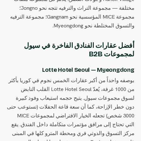
مختلفة — مجموعة التراث والترفيه تتجه نحو Jongno؛
مجموعة MICE المؤسسية نحو Gangnam؛ مجموعة الترفيه
والتسوق المختلطة نحو Myeongdong.
أفضل عقارات الفنادق الفاخرة في سيول
لمجموعات B2B
Lotte Hotel Seoul — Myeongdong
بوصفه واحداً من أكبر عقارات الخمس نجوم في كوريا بأكثر
من 1000 غرفة، يُعدّ Lotte Hotel Seoul القلب النابض
لسوق مجموعات سيول. يتيح حجمه استيعاب وفود كبيرة
دون خطر الإزاحة، كما أن سعة قاعة الحفلات (تستوعب حتى
3000 شخص) تجعله الخيار الافتراضي لمجموعات MICE
التي تحتاج إلى مرافق مؤتمرات متكاملة داخل الفندق. يقع
مركز التسوق والدوتي فري ومحطة المترو كلها في المبنى