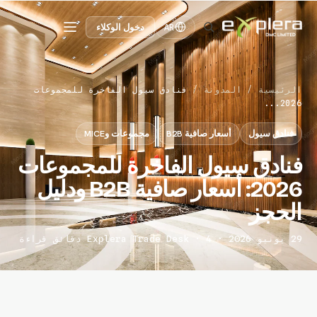
دخول الوكلاء
AR
الرئيسية
/
المدونة
/
فنادق سيول الفاخرة للمجموعات
2026...
فنادق سيول
أسعار صافية B2B
مجموعات وMICE
فنادق سيول الفاخرة للمجموعات
2026: أسعار صافية B2B ودليل
الحجز
29 يونيو 2026 · Explera Trade Desk · 4 دقائق قراءة