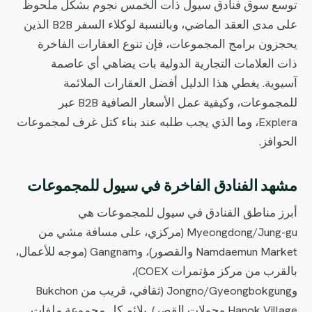
توسع سوق فنادق سيول ذات الخمس نجوم بشكل ملحوظ
على مدى العقد الماضي، وبالنسبة لوكلاء السفر B2B الذين
يحجزون برامج المجموعات، فإن تنوع العقارات الفاخرة
ذات العلامات التجارية الدولية بات يضاهي أي عاصمة
آسيوية. يغطي هذا الدليل أفضل العقارات الملائمة
للمجموعات، وكيفية عمل الأسعار الصافية B2B عبر
Explera، وما الذي يجب طلبه عند بناء كتل غرف لمجموعات
الحوافز.
مشهد الفنادق الفاخرة في سيول للمجموعات
أبرز مناطق الفنادق في سيول للمجموعات هي
Myeongdong/Jung-gu (مركزي، على مسافة مشي من
Namdaemun Market والقصور)، وGangnam (موجه للأعمال،
بالقرب من مركز مؤتمرات COEX)،
وJongno/Gyeongbokgung (ثقافي، قريب من Bukchon
Hanok Village وجولات القصر). يلائم كل مجموعة ملفات