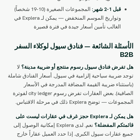
قبل 1-2 شهر:
المجموعات الصغيرة (10-19 شخصاً)
وتواريخ الموسم المنخفض — يمكن لـ Explera في
الغالب تأمين أسعار جيدة في فترة قصيرة
الأسئلة الشائعة — فنادق سيول لوكلاء السفر
B2B
هل تفرض فنادق سيول رسوم منتجع أو ضريبة مدينة؟
لا
توجد ضريبة سياحية إلزامية في سيول. أسعار الفنادق شاملة
(باستثناء ضريبة القيمة المضافة المدرجة في الأسعار
الصافية). بعض العقارات تفرض رسوم city ledger لفوترة
المجموعات — توضح Explera ذلك في مرحلة الاقتباس.
هل يمكن لـ Explera حجز غرف في عقارات ليست على
قائمتكم المفضلة؟
نعم. لدى Explera إمكانية الوصول إلى
جميع عقارات سيول الكبرى. إذا حدد العميل عقاراً خارج