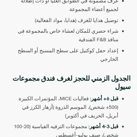
غرف مضمونة في الطوابق العليا أو ذات إطلالة
لجميع أعضاء المجموعة
توصيل هدايا للغرف (هدايا، مواد الفعالية)
شراء حصري للمكان لعشاء خاص بالمجموعة في
منافذ F&B الفندقية
إعداد حفل كوكتيل على سطح المسبح أو السطح
الخارجي
الجدول الزمني للحجز لغرف فندق مجموعات
سيول
قبل 6+ أشهر:
فعاليات MICE، المؤتمرات الكبيرة
(500+ شخص)، الموسم الذروة (أزهار الكرز في
أبريل، الخريف في أكتوبر)
قبل 3-4 أشهر:
مجموعات الترفيه القياسية (20-100
شخص)، صيف يوليو-أغسطس