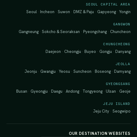
SEOUL CAPITAL AREA
Seoul
·
Incheon
·
Suwon
·
DMZ & Paju
·
Gapyeong
·
Yongin
GANGWON
Gangneung
·
Sokcho & Seoraksan
·
Pyeongchang
·
Chuncheon
CHUNGCHEONG
Daejeon
·
Cheongju
·
Buyeo
·
Gongju
·
Danyang
JEOLLA
Jeonju
·
Gwangju
·
Yeosu
·
Suncheon
·
Boseong
·
Damyang
GYEONGSANG
Busan
·
Gyeongju
·
Daegu
·
Andong
·
Tongyeong
·
Ulsan
·
Geoje
JEJU ISLAND
Jeju City
·
Seogwipo
OUR DESTINATION WEBSITES