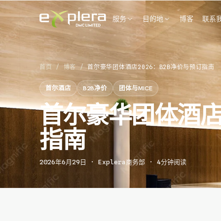
服务
目的地
博客
联系
首页
/
博客
/
首尔豪华团体酒店2026：B2B净价与预订指南
首尔酒店
B2B净价
团体与MICE
首尔豪华团体酒店2
指南
2026年6月29日 · Explera商务部 · 4分钟阅读