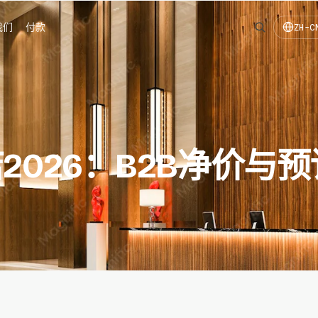
我们
付款
ZH-C
026：B2B净价与预