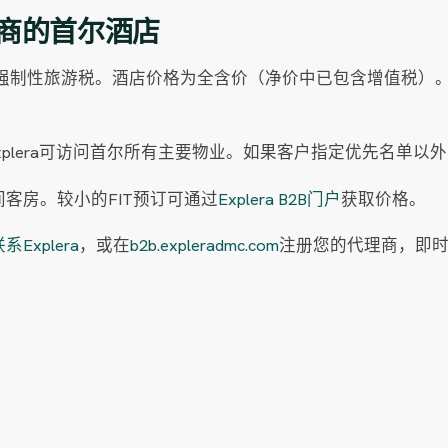
理商的首尔酒店
强制性旅游税。酒店价格为全含价（净价中已包含增值税）。部
xplera可访问首尔所有主要物业。如果客户指定优先名单
间客房。较小的FIT预订可通过
Explera B2B门户
获取价格。
系Explera
，或在
b2b.expleradmc.com
注册您的代理商，即