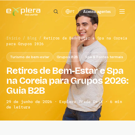
Acesso agentes
PT
Início
/
Blog
/
Retiros de Bem-Estar e Spa na Coreia
para Grupos 2026
Turismo de bem-estar
Grupos B2B
Spa & Fontes termais
Retiros de Bem-Estar e Spa
na Coreia para Grupos 2026:
Guia B2B
29 de junho de 2026 · Explera Trade Desk · 6 min
de leitura