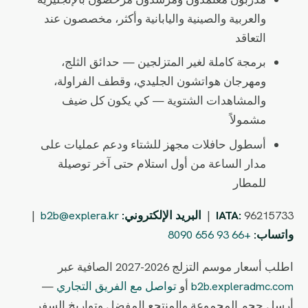
والعربية والصينية واليابانية وأكثر، مخصصون عند
التعاقد
برمجة كاملة لغير المتزلجين — حدائق الثلج،
ومهرجان هواتشون الجليدي، وقطف الفراولة،
والمشاهدات الشتوية — كي يكون كل ضيف
مشمولاً
أسطول حافلات مجهز للشتاء ودعم عمليات على
مدار الساعة من أول استلام حتى آخر توصيلة
للمطار
96215733 |
IATA:
البريد الإلكتروني:
b2b@explera.kr
|
واتساب:
+66 93 656 8090
اطلب أسعار موسم التزلج 2026-2027 الصافية عبر
b2b.expleradmc.com
أو
تواصل مع الفريق التجاري
—
أرسل حجم المجموعة والمنتجع المفضل وتواريخ السفر