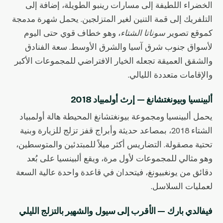
الخضراء اللطيفة إلى مسارات رينبو الطويلة، إضافة إلى
التلفريك إلى قمة التنين لغير المتزلجين. يحمل شهرة مدمجة
كموقع تصوير
سوناتا الشتاء
، وهو خطاف قوي حتى اليوم
لأسواق جنوب شرق آسيا والشرق الأوسط. سعة الفنادق
والشقق العميقة تجعله الخيار الافتراضي للمجموعات الأكبر
والإقامات متعددة الليالي.
ألبينسيا وبيونغتشانغ — إرث أولمبياد 2018
يحمل ألبينسيا ومجموعة بيونغتشانغ المحيطة هالة أولمبياد
الشتاء 2018، بمصاعد حديثة وأبراج قفز تزلج للزيارة وبنية
تحتية مصقولة. التضاريس أكثر ميلاً للمبتدئين والمتوسطين،
وهو مثالي للمجموعات لأول مرة، ويقع ألبينسيا على بُعد
دقائق من يونغبيونغ، فيتحدان في قاعدة واحدة عالية السعة
لعمليات السلاسل.
فيفالدي بارك — الأقرب إلى سيول والشهير بالتزلج الليلي