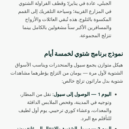
الجبلي، عادة في يناير)؛ وقطف الفراولة الشتوي
في المزارع القريبة؛ وسياحة التلفريك إلى القمم
المكسوة بالثلوج. هذه تُبقي العائلات والأزواج
والمسافرين الأكبر سناً مشغولين بالكامل بينما
تتزلج المجموعة.
نموذج برنامج شتوي لخمسة أيام
هيكل متوازن يجمع سيول والمنحدرات ويناسب الأسواق
الشتوية لأول مرة — يومان من التزلج يؤطرهما مشاهدات
شتوية بدل ماراثون تزلج خالص:
اليوم 1 — الوصول إلى سيول:
نقل من المطار،
وتوجيه في المدينة، وفحص الملابس الدافئة
والمعدات، وعشاء كوري ترحيبي. يوم أول لطيف
للتأقلم مع البرد.
اليوم 2 — سيول الشتوية والانتقال إلى غانغوون: