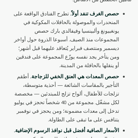
حصص الغرف تنفد أولاً.
تطرح الفنادق الواقعة على
المنحدرات والموصولة بالحافلات المكوكية في
يونغبيونغ وألبينسيا وفيفالدي بارك حصص
المجموعات منذ الصيف. أسبوعا الذروة حول أواخر
ديسمبر ومنتصف فبراير يُتعاقد عليهما قبل أشهر؛
ومن يتأخر يجد نفسه يوزّع المجموعة على فندقين
أو ينقلها بالحافلة من المدينة.
حصص المعدات هي العنق الخفي للزجاجة.
أطقم
التأجير بالمقاسات الشائعة — أحذية متوسطة،
تزلجات للأطفال، ألواح تزلج للمبتدئين — مخصصة
لكل مشغّل. مجموعة من 40 شخصاً تحجز في يوليو
تدخل إلى معدات مضمونة؛ ومن يحجز في نوفمبر
يتنافس على ما تبقى على الطاولة.
الأسعار الصافية أفضل قبل نوافذ الرسوم الإضافية.