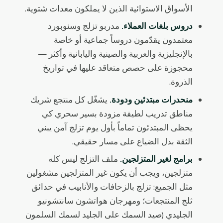
الأسواق الاستوائية الذين لا يملكون معدات شتوية.
دروس بلغات العملاء.
مدربو تزلج وسنوبورد
معتمدون يقدّمون دروساً جماعية أو خاصة
بالإنجليزية والعربية والصينية واليابانية وأكثر —
محجوزة على حصص متعاقد عليها في تواريخ
الذروة.
منحدرات مبتدئين ودودة.
يشغّل كل منتجع شريك
مناطق تدريب لطيفة مزودة بسير سحري كي
يحظى المبتدئون تماماً بأول يوم تزلج آمن يبني
الثقة بدل الضياع على مسار حقيقي.
برامج لغير المتزلجين.
ملف التزلج ليس كله
متزلجين، ويجب أن يكون غير المتزلجين مشغولين
مثل الجميع: تزلج بالزحافات والأنابيب في حدائق
ثلج المنتجعات؛ ومهرجان هواتشون سانتشونيو
الجليدي (صيد السمك على الجليد لسمك السلمون