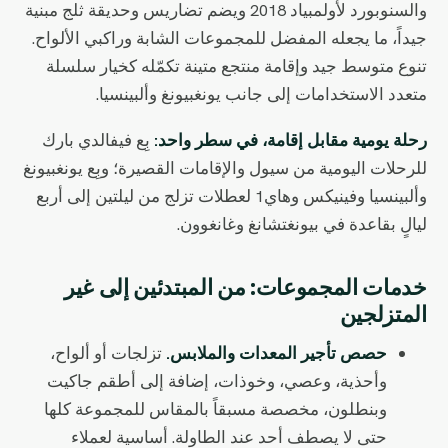
والسنوبورد لأولمبياد 2018 ويضم تضاريس وحديقة ثلج مبنية
جيداً، ما يجعله المفضل للمجموعات الشابة وراكبي الألواح.
تنوع متوسط جيد وإقامة منتجع متينة تكمّله كخيار سلسلة
متعدد الاستخدامات إلى جانب يونغبيونغ وألبينسيا.
رحلة يومية مقابل إقامة، في سطر واحد:
بِع فيفالدي بارك
للرحلات اليومية من سيول والإقامات القصيرة؛ وبِع يونغبيونغ
وألبينسيا وفينيكس وهاي1 لعطلات تزلج من ليلتين إلى أربع
ليالٍ بقاعدة في بيونغتشانغ وغانغوون.
خدمات المجموعات: من المبتدئين إلى غير
المتزلجين
حصص تأجير المعدات والملابس.
تزلجات أو ألواح،
وأحذية، وعصي، وخوذات، إضافة إلى أطقم جاكيت
وبنطلون، مخصصة مسبقاً بالمقاس للمجموعة كلها
حتى لا يصطف أحد عند الطاولة. أساسية لعملاء