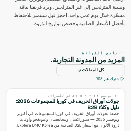
ونسبة المتزلجين إلى غير المتزلجين، ويرد فريقنا بباقة
مسعّرة خلال يوم عمل واحد. احجز قبل سبتمبر للاحتفاظ
بأفضل الأسعار الصافية وحصص تواريخ الذروة.
تابع القراءة
المزيد من المدونة التجارية.
كل المقالات
اشترك عبر RSS
٣٠ يونيو ٢٠٢٦ · ٥ دقائق للقراءة
جولات أوراق الخريف في كوريا للمجموعات 2026:
دليل وكلاء B2B
خطط لجولات أوراق الخريف في كوريا للمجموعات في أكتوبر
ونوفمبر 2026 — سيوراكسان ونيجانغسان وغيونغجو وأوقات
ذروة الألوان مع أسعار B2B الصافية من Explera DMC Korea.