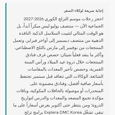
إجابة سريعة لوكلاء السفر
احجز رحلات موسم التزلج الكوري 2026-2027
الجماعية الآن — منتصف يوليو ليس مبكراً أبداً، بل
هو الوقت المثالي لتثبيت السلاسل الذكية. النافذة
الذهبية من منتصف ديسمبر إلى أواخر فبراير، وتعمل
المنتجعات من نوفمبر إلى مارس بالثلج الاصطناعي.
وأكثر ما ينفد فعلياً شيئان: حصص غرف فنادق
المنتجعات خلال ذروة عيد الميلاد ورأس السنة
القمرية، وحصص تأجير المعدات بالمقاسات
الشائعة. الوكالات التي تتعاقد قبل سبتمبر تحتفظ
بأسعار صافية أفضل، وفنادق مضمونة على
المنحدرات أو موصولة بالحافلات المكوكية، وباقات
مؤكدة تجمع المصعد والمعدات والدرس لتواريخ
الذروة؛ ومن ينتظر حتى أكتوبر يعرض أسعاراً على ما
تبقى. تشغّل Explera DMC Korea برامج تزلج