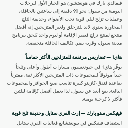
فيفالدي بارك في هونغتشون هو الخيار الأول للرحلات
اليومية من سيول: نحو 90 دقيقة إلى ساعتين بالحافلة،
وعمليات تزلج ليلي قوية تحت الأضواء، وحديقة الثلج
المجاورة سنوي لاند للتزحلق ولغير المتزلجين. إنه أفضل
منتجع لمنتج تزلج قصير الإقامة أو ليوم واحد يُلحق ببرنامج
مدينة سيول، وقربه يبقي تكاليف الحافلة منخفضة.
هاي1 — تضاريس مرتفعة للمتزلجين الأكثر حماساً
يوفّر هاي1 في جيونغسيون مسارات أطول وأعلى وثلجاً
جيداً موثوقاً للمجموعات ذات المتزلجين الأكثر ثقة، مقترناً
بقاعدة فندق-كازينو كبيرة تناسب صيغ الحوافز والمجموعات
البالغة. يقع أبعد عن سيول، لذا يعمل أفضل كإقامة ليلتين
فأكثر لا كرحلة يومية.
فينيكس سنو بارك — إرث الفري ستايل وحديقة ثلج قوية
استضاف فينيكس في بيونغتشانغ فعاليات الفري ستايل