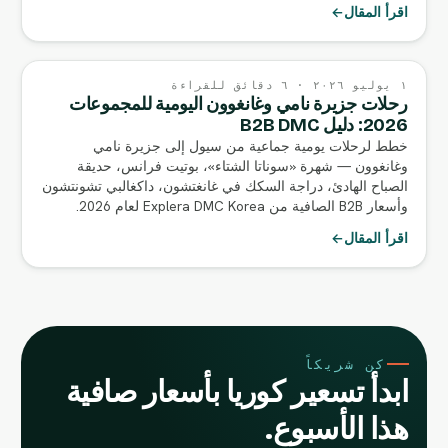
اقرأ المقال
←
١ يوليو ٢٠٢٦ · ٦ دقائق للقراءة
رحلات جزيرة نامي وغانغوون اليومية للمجموعات
2026: دليل B2B DMC
خطط لرحلات يومية جماعية من سيول إلى جزيرة نامي
وغانغوون — شهرة «سوناتا الشتاء»، بوتيت فرانس، حديقة
الصباح الهادئ، دراجة السكك في غانغتشون، داكغالبي تشونتشون
وأسعار B2B الصافية من Explera DMC Korea لعام 2026.
اقرأ المقال
←
كن شريكاً
ابدأ تسعير كوريا بأسعار صافية
هذا الأسبوع.