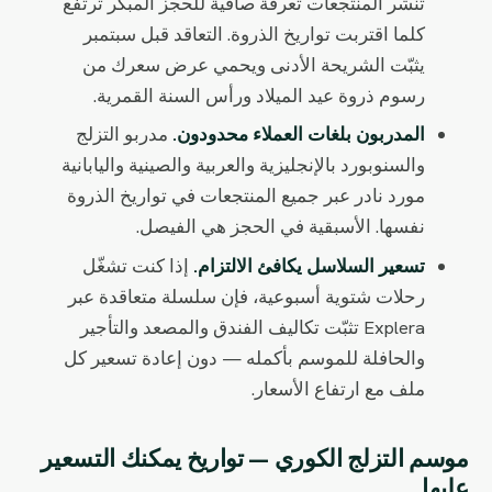
تنشر المنتجعات تعرفة صافية للحجز المبكر ترتفع
كلما اقتربت تواريخ الذروة. التعاقد قبل سبتمبر
يثبّت الشريحة الأدنى ويحمي عرض سعرك من
رسوم ذروة عيد الميلاد ورأس السنة القمرية.
المدربون بلغات العملاء محدودون.
مدربو التزلج
والسنوبورد بالإنجليزية والعربية والصينية واليابانية
مورد نادر عبر جميع المنتجعات في تواريخ الذروة
نفسها. الأسبقية في الحجز هي الفيصل.
تسعير السلاسل يكافئ الالتزام.
إذا كنت تشغّل
رحلات شتوية أسبوعية، فإن سلسلة متعاقدة عبر
Explera تثبّت تكاليف الفندق والمصعد والتأجير
والحافلة للموسم بأكمله — دون إعادة تسعير كل
ملف مع ارتفاع الأسعار.
موسم التزلج الكوري — تواريخ يمكنك التسعير
عليها