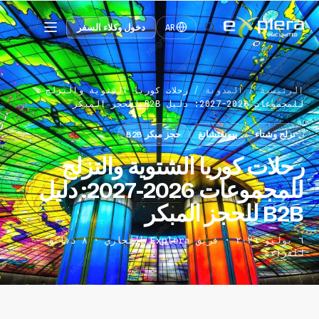
دخول وكلاء السفر
AR
الرئيسية
/
المدونة
/
رحلات كوريا الشتوية والتزلج
للمجموعات 2026-2027: دليل B2B للحجز المبكر
تزلج وشتاء
بيونغتشانغ
حجز مبكر B2B
رحلات كوريا الشتوية والتزلج
للمجموعات 2026-2027: دليل
B2B للحجز المبكر
٦ يوليو ٢٠٢٦ · فريق Explera التجاري · ٨ دقائق
للقراءة