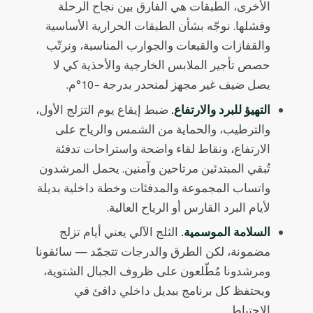
الأخرى، الطبقات هي الفارق بين نجاح الرحلة
وفشلها. نوجّه بشأن الطبقات الحرارية الأساسية
والقفازات والقبعات والجوارب المناسبة، ونرتّب
حصص تأجير الملابس الخارجية والأحذية كي لا
يصل ضيف غير مجهز لمنحدر بدرجة −10°م.
التهيؤ للبرد والارتفاع.
ضبط إيقاع يوم التزلج الأول،
والترطيب، والحماية من الشمس والرياح على
الارتفاع، ونقاط لقاء واضحة واستراحات تدفئة
تُبقي المبتدئين مرتاحين وآمنين. يحمل المرشدون
واتساب المجموعة والمدفئات وخطة داخلية بديلة
لأيام البرد القارس أو الرياح العالية.
السلامة الموسمية.
الثلج الآلي يعني أيام تزلج
مضمونة، لكن الطرق والدرجات تتجمّد — سائقونا
ومرشدونا مُطّلعون على ظروف الجبال الشتوية،
ويحتفظ كل برنامج ببديل داخلي دافئ في
الاحتياط.