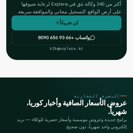
أكثر من 340 وكالة تثق في Explera لرعاية ضيوفها
على أرض الواقع. التسجيل مجاني والموافقة سريعة.
كن شريكاً
واتساب +66 93 656 8090
b2b@explera.kr
النشرة التجارية
عروض الأسعار الصافية وأخبار كوريا،
شهرياً.
برامج جديدة وعروض موسمية وأسعار حصرية للوكلاء — بريد
إلكتروني واحد شهرياً، دون ضجيج.