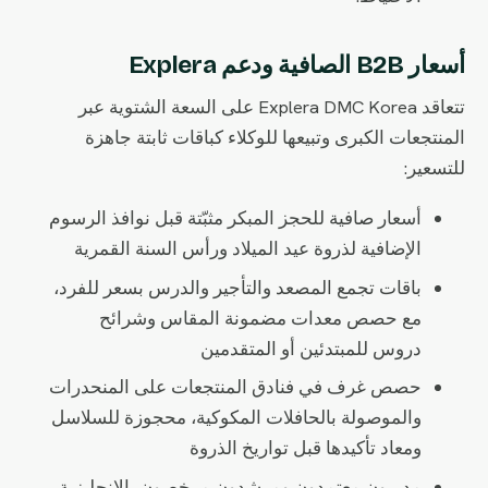
أسعار B2B الصافية ودعم Explera
تتعاقد Explera DMC Korea على السعة الشتوية عبر
المنتجعات الكبرى وتبيعها للوكلاء كباقات ثابتة جاهزة
للتسعير:
أسعار صافية للحجز المبكر مثبّتة قبل نوافذ الرسوم
الإضافية لذروة عيد الميلاد ورأس السنة القمرية
باقات تجمع المصعد والتأجير والدرس بسعر للفرد،
مع حصص معدات مضمونة المقاس وشرائح
دروس للمبتدئين أو المتقدمين
حصص غرف في فنادق المنتجعات على المنحدرات
والموصولة بالحافلات المكوكية، محجوزة للسلاسل
ومعاد تأكيدها قبل تواريخ الذروة
مدربون معتمدون ومرشدون مرخصون بالإنجليزية