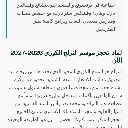
جماعية في يونغبيونغ وألبينسيا/بيونغتشانغ وفيفالدي
بارك وهاي1 وفينيكس سنو بارك، مع حصص معدات
ومدربين متعددي اللغات وبرامج كاملة لغير
المتزلجين.
لماذا تحجز موسم التزلج الكوري 2026-2027
الآن
التزلج هو المنتج الكوري الوحيد الذي يحدد هامش ربحك فيه
التقويمُ لا قائمة الأسعار. السعة الشتوية محدودة ومركّزة
بشدة: حفنة من منتجعات غانغوون ومنطقة سيول تستوعب
سوق الوافدين بأكمله، وتتداخل تواريخ ذروتها تماماً مع
عطلات عيد الميلاد وموجة سفر رأس السنة القمرية من
آسيا والخليج. وبمجرد امتلاء تلك الأسابيع، تمتلئ للجميع.
الحجز المبكر ليس تكتيكاً للخصم — بل هو الطريقة الوحيدة
لتأمين الحصص من الأساس: