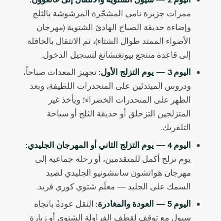
ممرات جزيرة نامي المشجّرة المرشوشة بالثلج
وإضاءة حديقة الصباح الهادئ الشتوية (مهرجان
الأضواء الممتد طوال الشتاء)، ثم الانتقال بالحافلة
إلى قاعدة منتجع بيونغتشانغ لتسجيل الدخول.
اليوم 3 — يوم التزلج الأول:
تجهيز المعدات صباحاً،
ودروس المبتدئين على المنحدرات اللطيفة، وبعد
الظهر على المنحدرات الخضراء؛ ويأخذ غير
المتزلجين التزحلق أو حديقة الثلج أو سياحة
التلفريك.
اليوم 4 — يوم التزلج الثاني أو المهرجان الجليدي:
يوم تزلج أكمل للمتقدمين، أو رحلة جماعية إلى
مهرجان هواتشون سانتشونيو الجليدي لصيد
السمك على الجليد — معلَم شتوي كوري فريد.
اليوم 5 — العودة والمغادرة:
النقل عودةً باتجاه
سيول مع توقف لقطف الفراولة الشتوي أو زيارة