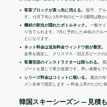
客室ブロックが真っ先に消える。
龍平、アル
す。12月下旬と2月中旬のピーク2週間は数
機材の割当が隠れたボトルネック。
一般サイ
り当てられます。7月に予約した40名のグル
とになります。
ネット料金は追加料金ウィンドウ前が最安。
金帯を固定し、クリスマス・旧正月ピークの
客層言語のインストラクターは限られる。
英
ゾートを通じて希少資源です。早い者勝ちで
シリーズ料金はコミットに報いる。
週次の冬
ズン全体で固定します — 料金上昇のたびに
韓国スキーシーズン — 見積