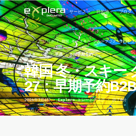
サービス
目的地
ブログ
ホーム
/
ブログ
/
韓国 冬・スキー グループツアー2026-2
スキー・冬
平昌
B2B早期予約
韓国 冬・スキー 
27：早期予約B2
2026年7月6日 · Explera トレードデスク · 読了8分