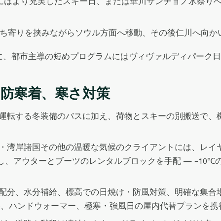
にはより充実したスキー日、または華川サンチョノ氷祭りへ
ち寄りを挟みながらソウル方面へ移動、その後仁川へ向か
に、都市主導の短めプログラムにはヴィヴァルディパーク日
防寒着、寒さ対策
運転する冬装備のバスに加え、荷物とスキーの別搬送で、
・湾岸諸国その他の温暖な気候のクライアントには、レイ
、アウターとブーツのレンタルブロックを手配 — −10
配分、水分補給、標高での日焼け・防風対策、明確な集合
App、ハンドウォーマー、極寒・強風日の屋内代替プランを