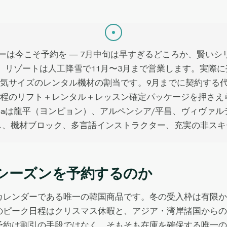
プツアーは今こそ予約を — 7月中旬は早すぎるどころか、賢
、リゾートは人工降雪で11月〜3月まで営業します。実際に
気サイズのレンタル機材の割当です。9月までに契約する
程のリフト＋レンタル＋レッスン確定パッケージを押さえら
C Koreaは龍平（ヨンピョン）、アルペンシア/平昌、ヴィヴ
し、機材ブロック、多言語インストラクター、充実の非ス
キーシーズンを予約するのか
レンダーである唯一の韓国商品です。冬の受入枠は有限かつ
のピーク日程はクリスマス休暇と、アジア・湾岸諸国からの
予約は割引の手段ではなく、そもそも在庫を確保する唯一の