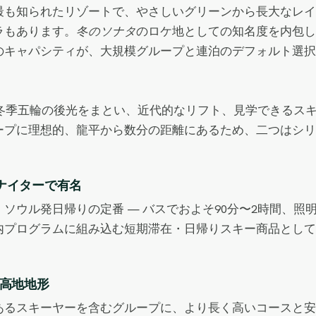
最も知られたリゾートで、やさしいグリーンから長大なレイ
ラもあります。
冬のソナタ
のロケ地としての知名度を内包し
のキャパシティが、大規模グループと連泊のデフォルト選択
年冬季五輪の後光をまとい、近代的なリフト、見学できるス
ープに理想的、龍平から数分の距離にあるため、二つはシリ
ナイターで有名
ソウル発日帰りの定番 — バスでおよそ90分〜2時間、照
内プログラムに組み込む短期滞在・日帰りスキー商品として
の高地地形
あるスキーヤーを含むグループに、より長く高いコースと安