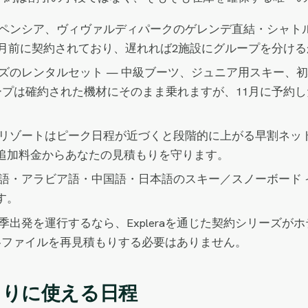
ペンシア、ヴィヴァルディパークのゲレンデ直結・シャト
か月前に契約されており、遅れれば2施設にグループを分け
ズのレンタルセット — 中級ブーツ、ジュニア用スキー、初
ープは確約された機材にそのまま乗れますが、11月に予約
リゾートはピーク日程が近づくと段階的に上がる早割ネッ
追加料金からあなたの見積もりを守ります。
語・アラビア語・中国語・日本語のスキー／スノーボード 
す。
季出発を運行するなら、Expleraを通じた契約シリーズ
各ファイルを再見積もりする必要はありません。
もりに使える日程