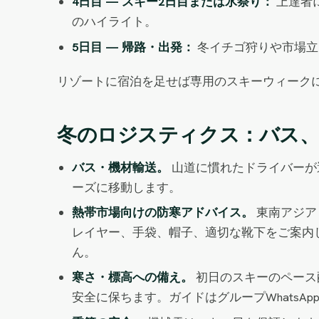
4日目 — スキー2日目または氷祭り：
上達者
のハイライト。
5日目 — 帰路・出発：
冬イチゴ狩りや市場立
リゾートに宿泊を足せば専用のスキーウィーク
冬のロジスティクス：バス、
バス・機材輸送。
山道に慣れたドライバーが
ーズに移動します。
熱帯市場向けの防寒アドバイス。
東南アジア
レイヤー、手袋、帽子、適切な靴下をご案内し
ん。
寒さ・標高への備え。
初日のスキーのペース
安全に保ちます。ガイドはグループWhats