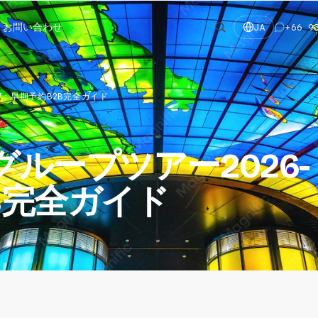
お問い合わせ
+66 9
JA
7：早期予約B2B完全ガイド
グループツアー2026-
B完全ガイド