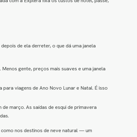
ada com a Explera fixa os custos de hotel, passe,
depois de ela derreter, o que dá uma janela
ão. Menos gente, preços mais suaves e uma janela
a para viagens de Ano Novo Lunar e Natal. É isso
im de março. As saídas de esqui de primavera
das.
a como nos destinos de neve natural — um