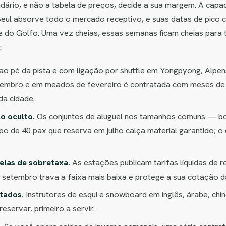
dário, e não a tabela de preços, decide a sua margem. A capac
ul absorve todo o mercado receptivo, e suas datas de pico c
 do Golfo. Uma vez cheias, essas semanas ficam cheias para 
:
ao pé da pista e com ligação por shuttle em Yongpyong, Alpen
ezembro e em meados de fevereiro é contratada com meses de a
da cidade.
o oculto.
Os conjuntos de aluguel nos tamanhos comuns — bot
po de 40 pax que reserva em julho calça material garantido; 
nelas de sobretaxa.
As estações publicam tarifas líquidas de 
 setembro trava a faixa mais baixa e protege a sua cotação 
itados.
Instrutores de esqui e snowboard em inglês, árabe, ch
servar, primeiro a servir.