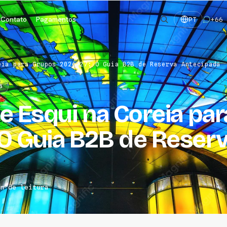
Contato
Pagamentos
+66 
PT
eia para Grupos 2026-27: O Guia B2B de Reserva Antecipada
B
e Esqui na Coreia par
O Guia B2B de Reser
n de leitura