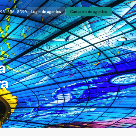
Login de agentes
Cadastro de agentes
93 656 8090
a
va