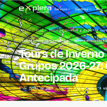
Serviços
Destinos
Blog
Início
/
Blog
/
Tours de Inverno e Esqui na Cor
Esqui & inverno
PyeongChang
Reserva antecipada B2
Tours de Inverno 
Grupos 2026-27: 
Antecipada
6 de julho de 2026 · Explera Trade Desk · 8 mi