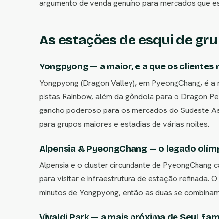
argumento de venda genuíno para mercados que esq
As estações de esqui de gru
Yongpyong — a maior, e a que os cliente
Yongpyong (Dragon Valley), em PyeongChang, é a m
pistas Rainbow, além da gôndola para o Dragon P
gancho poderoso para os mercados do Sudeste Asiá
para grupos maiores e estadias de várias noites.
Alpensia & PyeongChang — o legado olím
Alpensia e o cluster circundante de PyeongChang c
para visitar e infraestrutura de estação refinada. O
minutos de Yongpyong, então as duas se combinam 
Vivaldi Park — a mais próxima de Seul, fa