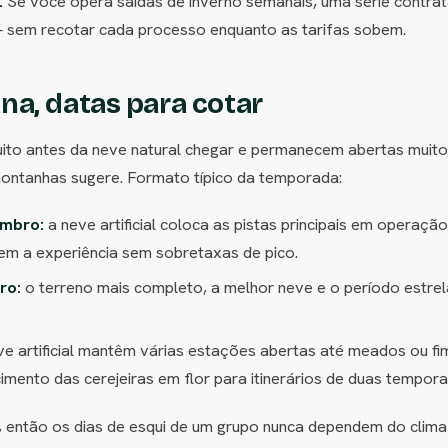
.
Se você opera saídas de inverno semanais, uma série contrat
 sem recotar cada processo enquanto as tarifas sobem.
na, datas para cotar
ito antes da neve natural chegar e permanecem abertas muito 
montanhas sugere. Formato típico da temporada:
embro:
a neve artificial coloca as pistas principais em operaç
em a experiência sem sobretaxas de pico.
ro:
o terreno mais completo, a melhor neve e o período estrel
eve artificial mantêm várias estações abertas até meados ou f
ento das cerejeiras em flor para itinerários de duas tempora
, então os dias de esqui de um grupo nunca dependem do clim