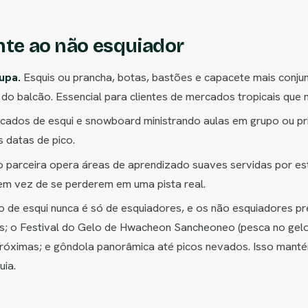
ante ao não esquiador
upa.
Esquis ou prancha, botas, bastões e capacete mais conju
a do balcão. Essencial para clientes de mercados tropicais qu
ficados de esqui e snowboard ministrando aulas em grupo ou pr
 datas de pico.
parceira opera áreas de aprendizado suaves servidas por est
 em vez de se perderem em uma pista real.
de esqui nunca é só de esquiadores, e os não esquiadores p
s; o Festival do Gelo de Hwacheon Sancheoneo (pesca no gelo
óximas; e gôndola panorâmica até picos nevados. Isso mantém 
ia.