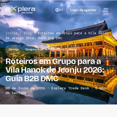
Login de agentes
PT
Início
/
Blog
/
Roteiros em Grupo para a Vila Hanok
de Jeonju 2026: Guia B2B DMC
Jeonju
Grupos B2B
Incentivo Cultural
Roteiros em Grupo para a
Vila Hanok de Jeonju 2026:
Guia B2B DMC
30 de junho de 2026 · Explera Trade Desk · 5 min
de leitura