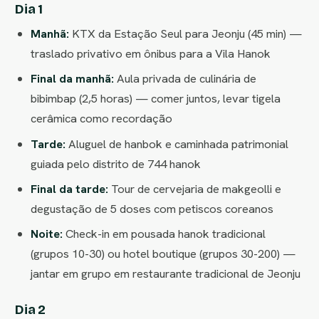
Dia 1
Manhã:
KTX da Estação Seul para Jeonju (45 min) —
traslado privativo em ônibus para a Vila Hanok
Final da manhã:
Aula privada de culinária de
bibimbap (2,5 horas) — comer juntos, levar tigela
cerâmica como recordação
Tarde:
Aluguel de hanbok e caminhada patrimonial
guiada pelo distrito de 744 hanok
Final da tarde:
Tour de cervejaria de makgeolli e
degustação de 5 doses com petiscos coreanos
Noite:
Check-in em pousada hanok tradicional
(grupos 10-30) ou hotel boutique (grupos 30-200) —
jantar em grupo em restaurante tradicional de Jeonju
Dia 2