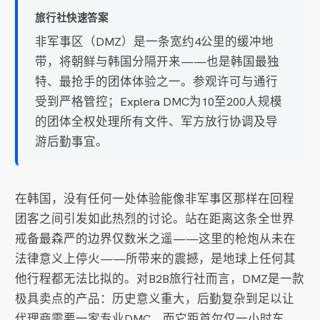
旅行社快速答案
非军事区（DMZ）是一条宽约4公里的缓冲地
带，将朝鲜与韩国分隔开来——也是韩国最独
特、最抢手的团体体验之一。参观许可与通行
受到严格管控；Explera DMC为10至200人规模
的团体全权处理所有文件、军方放行协调及导
游后勤事宜。
在韩国，没有任何一处体验能像非军事区那样在回程
团客之间引发如此热烈的讨论。站在距离这条全世界
戒备最森严的边界仅数米之遥——这里的枪炮从未在
法律意义上停火——所带来的震撼，是地球上任何其
他行程都无法比拟的。对B2B旅行社而言，DMZ是一款
极具卖点的产品：历史意义重大，后勤复杂到足以让
代理商需要一家专业DMC，而它距首尔仅一小时车