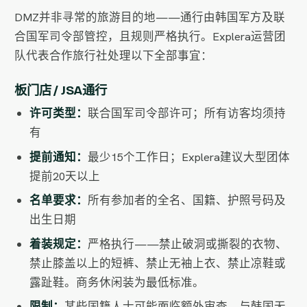
DMZ并非寻常的旅游目的地——通行由韩国军方及联
合国军司令部管控，且规则严格执行。Explera运营团
队代表合作旅行社处理以下全部事宜：
板门店 / JSA通行
许可类型：
联合国军司令部许可；所有访客均须持
有
提前通知：
最少15个工作日；Explera建议大型团体
提前20天以上
名单要求：
所有参加者的全名、国籍、护照号码及
出生日期
着装规定：
严格执行——禁止破洞或撕裂的衣物、
禁止膝盖以上的短裤、禁止无袖上衣、禁止凉鞋或
露趾鞋。商务休闲装为最低标准。
限制：
某些国籍人士可能面临额外审查。与韩国无