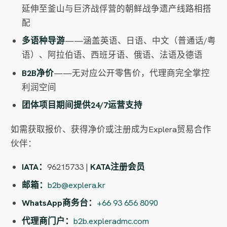
延伸至釜山与巨济战俘营的朝鲜战争遗产线路相搭
配
多语种导游
——涵盖英语、日语、中文（普通话/粤
语）、阿拉伯语、西班牙语、俄语、法语及德语
B2B净价
——无对应公开零售价，代理商完全掌控
利润空间
团体项目期间提供24/7运营支持
如需获取报价、获得净价或注册成为Explera贸易合作
伙伴：
IATA：
96215733 |
KATA注册会员
邮箱：
b2b@explera.kr
WhatsApp商务台：
+66 93 656 8090
代理商门户：
b2b.expleradmc.com