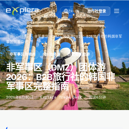
旅行社登录
ZH-CN
首页
/
博客
/
非军事区（DMZ）团体游2026：B2B旅行社的韩国非军
事区完整指南
非军事区与坡州
B2B团体游
历史与奖励游
非军事区（DMZ）团体游
2026：B2B旅行社的韩国非
军事区完整指南
2026年6月30日 · Explera Trade Desk · 阅读6分钟