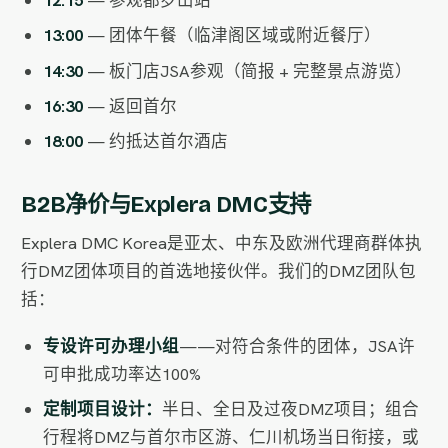
13:00
— 团体午餐（临津阁区域或附近餐厅）
14:30
— 板门店JSA参观（简报 + 完整景点游览）
16:30
— 返回首尔
18:00
— 约抵达首尔酒店
B2B净价与Explera DMC支持
Explera DMC Korea是亚太、中东及欧洲代理商群体执
行DMZ团体项目的首选地接伙伴。我们的DMZ团队包
括：
专设许可办理小组
——对符合条件的团体，JSA许
可申批成功率达100%
定制项目设计：
半日、全日及过夜DMZ项目；组合
行程将DMZ与首尔市区游、仁川机场当日衔接，或