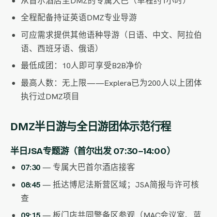
从首尔酒店至DMZ的专属大巴（单程约1小时）
全程配备持证英语DMZ专业导游
可应需求提供其他语种导游（日语、中文、阿拉伯
语、西班牙语、俄语）
最低成团：10人即可享受B2B净价
最高人数：无上限——Explera已为200人以上团体
执行过DMZ项目
DMZ半日游与全日游团体示范行程
半日JSA专题游（首尔出发 07:30–14:00）
07:30
— 专属大巴首尔酒店接客
08:45
— 抵达博尼法斯营区域；JSA简报与许可核
查
09:15
— 板门店共同警备区参观（MAC会议室、蓝