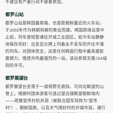
不建议有严重行动不便者参加。
都罗山站
都罗山站是韩国最南端、也是距朝鲜最近的火车站，
于2002年作为韩朝和解的象征而建。两国跨境运营中
止前，列车曾短暂通往开城工业园区。如今车站静静
地保存完好：出发显示牌上列着永不发车的开往平壤
的列车。对团体而言，这是任何韩国行程中最具摄影
震撼力、情感共鸣最强烈的一站。该站参观无需JSA级
别的许可。
都罗展望台
都罗展望台坐落于一道视野无遮挡、可向北眺望的山
脊上，晴朗时团体游客可透过望远镜眺望朝鲜境内
——观察宣传村机井洞（被联合国军戏称为"宣传
村"）、朝鲜国旗，以及天气晴好时的开城市容。通行