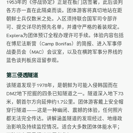
1953年的《停战协定》正是在板门店签署，此后谈判
各方亦一直在此隔桌而谈。团体游客将真切地站在距
朝鲜士兵仅数米之处。入区须持联合国军司令部许
可、提交详尽的预先名单，并遵守严格的着装规定。
Explera为团体预订全程办理许可手续。体验内容包括
在博尼法斯营（Camp Bonifas）的简报、进入军事停
战委员会（MAC）会议室，以及在横跨军事分界线的
蓝色谈判板房逗留参观。
第三侵透隧道
该隧道发现于1978年，是朝鲜为可能入侵韩国而在
DMZ地下挖掘的四条已知隧道之一。隧道深入地下73
米，朝首尔方向延伸约1.7公里。团体游客戴上安全帽
穿行隧道——这是一种幽闭、震撼的体验，任何照片
都无法完全传达。讲解涵盖隧道的发现经过、地缘政
治影响及持续监控情况。适合大多数团体体能水平；