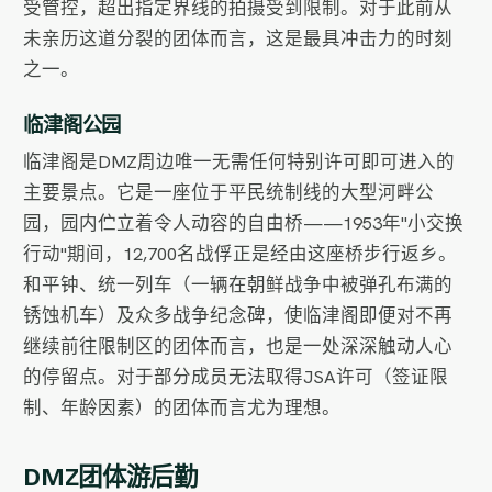
受管控，超出指定界线的拍摄受到限制。对于此前从
未亲历这道分裂的团体而言，这是最具冲击力的时刻
之一。
临津阁公园
临津阁是DMZ周边唯一无需任何特别许可即可进入的
主要景点。它是一座位于平民统制线的大型河畔公
园，园内伫立着令人动容的自由桥——1953年"小交换
行动"期间，12,700名战俘正是经由这座桥步行返乡。
和平钟、统一列车（一辆在朝鲜战争中被弹孔布满的
锈蚀机车）及众多战争纪念碑，使临津阁即便对不再
继续前往限制区的团体而言，也是一处深深触动人心
的停留点。对于部分成员无法取得JSA许可（签证限
制、年龄因素）的团体而言尤为理想。
DMZ团体游后勤