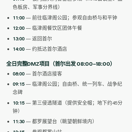
色板房、军事分界线）
11:00
— 前往临津阁公园；参观自由桥与和平钟
12:00
— 临津阁餐饮区团体午餐
13:00
— 返回首尔
14:00
— 约抵达首尔酒店
全日完整DMZ项目（首尔出发 08:00–18:00）
08:00
— 首尔酒店接客
09:15
— 临津阁公园；自由桥、统一列车、战争纪
念碑
10:15
— 第三侵透隧道（提供安全帽；地下约45分
钟）
11:30
— 都罗展望台（眺望朝鲜境内）
12:15
— 参观都罗山站