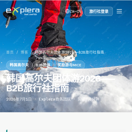
旅行社登录
ZH-CN
首页
/
博客
/
韩国高尔夫团体游2026——B2B旅行社指南
韩国高尔夫
B2B团体
奖励游与MICE
韩国高尔夫团体游2026——
B2B旅行社指南
2026年7月1日 · Explera商务团队 · 阅读约6分钟