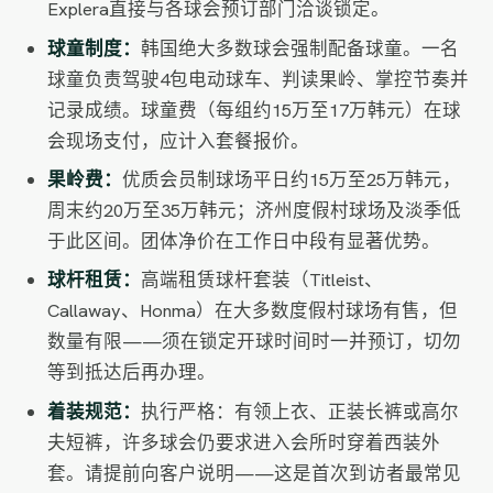
Explera直接与各球会预订部门洽谈锁定。
球童制度：
韩国绝大多数球会强制配备球童。一名
球童负责驾驶4包电动球车、判读果岭、掌控节奏并
记录成绩。球童费（每组约15万至17万韩元）在球
会现场支付，应计入套餐报价。
果岭费：
优质会员制球场平日约15万至25万韩元，
周末约20万至35万韩元；济州度假村球场及淡季低
于此区间。团体净价在工作日中段有显著优势。
球杆租赁：
高端租赁球杆套装（Titleist、
Callaway、Honma）在大多数度假村球场有售，但
数量有限——须在锁定开球时间时一并预订，切勿
等到抵达后再办理。
着装规范：
执行严格：有领上衣、正装长裤或高尔
夫短裤，许多球会仍要求进入会所时穿着西装外
套。请提前向客户说明——这是首次到访者最常见