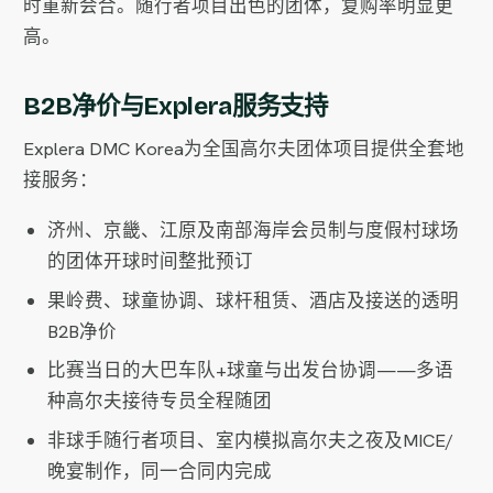
时重新会合。随行者项目出色的团体，复购率明显更
高。
B2B净价与Explera服务支持
Explera DMC Korea为全国高尔夫团体项目提供全套地
接服务：
济州、京畿、江原及南部海岸会员制与度假村球场
的团体开球时间整批预订
果岭费、球童协调、球杆租赁、酒店及接送的透明
B2B净价
比赛当日的大巴车队+球童与出发台协调——多语
种高尔夫接待专员全程随团
非球手随行者项目、室内模拟高尔夫之夜及MICE/
晚宴制作，同一合同内完成