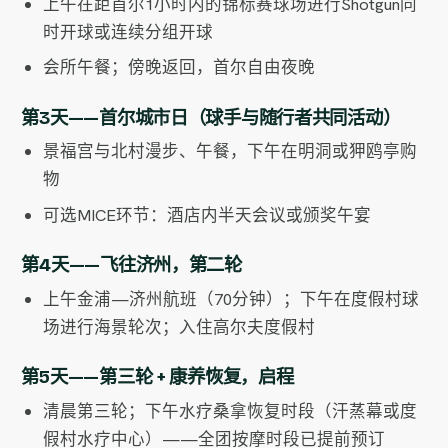
上午在距首尔1小时内的锦标赛球场进行Shotgun同
时开球或连续分组开球
会所午餐；傍晚返回，首尔自由夜晚
第3天——首尔城市日（球手与随行者共同活动）
景福宫与北村漫步、午餐，下午在明洞或狎鸥亭购
物
可选MICE环节：酒店内半天会议或颁奖午宴
第4天——飞往济州，第二轮
上午金浦—济州航班（70分钟）；下午在度假村球
场进行海景轮次；入住高尔夫度假村
第5天——第三轮 + 康养恢复，启程
清晨第三轮；下午水疗桑拿恢复时段（汗蒸幕或度
假村水疗中心）——全团按摩时段已提前预订