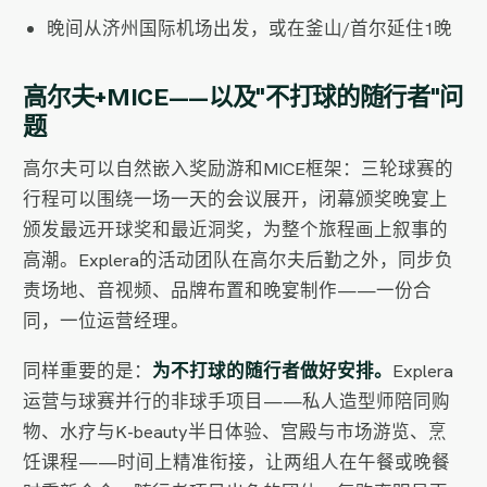
晚间从济州国际机场出发，或在釜山/首尔延住1晚
高尔夫+MICE——以及"不打球的随行者"问
题
高尔夫可以自然嵌入奖励游和MICE框架：三轮球赛的
行程可以围绕一场一天的会议展开，闭幕颁奖晚宴上
颁发最远开球奖和最近洞奖，为整个旅程画上叙事的
高潮。Explera的活动团队在高尔夫后勤之外，同步负
责场地、音视频、品牌布置和晚宴制作——一份合
同，一位运营经理。
同样重要的是：
为不打球的随行者做好安排。
Explera
运营与球赛并行的非球手项目——私人造型师陪同购
物、水疗与K-beauty半日体验、宫殿与市场游览、烹
饪课程——时间上精准衔接，让两组人在午餐或晚餐