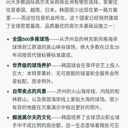
问大多数国际高尔夫采购商亚洲有哪些选择，答案往
往是泰国、越南、日本。韩国很少出现在第一稿方案
里——而这恰恰是机会所在。这个国家已经悄然建成
了全球密度最高、品质最优的高尔夫基础设施之一：
全国500多座球场
——从济州岛的林克斯风格海岸
球场到江原道的高山峡谷球场，绝大多数在过去25
年间按现代锦标赛标准建成。
世界级的球场养护
——韩国球会在草坪农艺上投入
巨大：本特草果岭、无可挑剔的球道和全服务会所
是标配，而非例外。
自带卖点的风景
——济州的火山海岸线、内陆的松
林群山，以及南部海岸线上紧贴大海的球场。很少
有目的地能在方案演示中拍出更好的照片。
痴迷高尔夫的文化
——韩国培养了全球顶尖职业球
手中不成比例的高份额，这一生态意味着随处可见