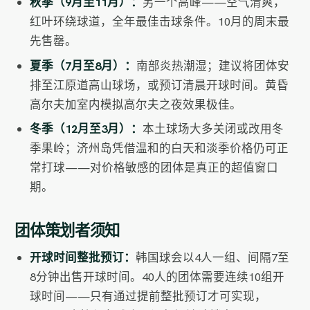
秋季（9月至11月）：
另一个高峰——空气清爽，
红叶环绕球道，全年最佳击球条件。10月的周末最
先售罄。
夏季（7月至8月）：
南部炎热潮湿；建议将团体安
排至江原道高山球场，或预订清晨开球时间。黄昏
高尔夫加室内模拟高尔夫之夜效果极佳。
冬季（12月至3月）：
本土球场大多关闭或改用冬
季果岭；济州岛凭借温和的白天和淡季价格仍可正
常打球——对价格敏感的团体是真正的超值窗口
期。
团体策划者须知
开球时间整批预订：
韩国球会以4人一组、间隔7至
8分钟出售开球时间。40人的团体需要连续10组开
球时间——只有通过提前整批预订才可实现，