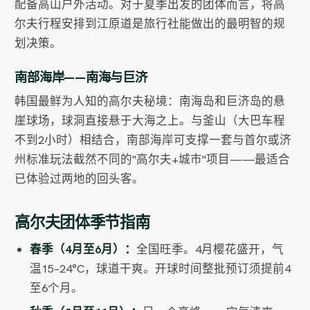
配备高山户外活动。对于夏季出发的团体而言，将高
尔夫行程安排到江原道是旅行社能做出的最明智的规
划决策。
南部海岸——南海与巨济
韩国最鲜为人知的高尔夫秘境：南海岛和巨济岛的悬
崖球场，球洞直接悬于大海之上。与釜山（大巴车程
不到2小时）相结合，南部海岸可支撑一套与首尔或济
州标准玩法截然不同的"高尔夫+城市"项目——最适合
已体验过两地的回头客。
高尔夫团体季节指南
春季（4月至6月）：
全国旺季。4月樱花盛开，气
温15–24°C，球道干爽。开球时间整批预订须提前4
至6个月。