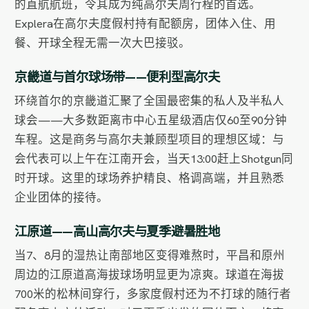
的直航航班，令其成为纯高尔夫周行程的首选。
Explera在高尔夫度假村持有配额房，团体入住、用
餐、开球全程无需一次大巴接驳。
京畿道与首尔球场带——便利型高尔夫
环绕首尔的京畿道汇聚了全国最密集的私人及半私人
球会——大多数距离市中心五星级酒店仅60至90分钟
车程。这是商务与高尔夫兼顾型项目的理想区域：与
会代表可以上午在江南开会，当天13:00赶上Shotgun同
时开球。这里的球场养护精良、格调高端，并且熟悉
企业团体的接待。
江原道——高山高尔夫与夏季避暑胜地
当7、8月的湿热让南部地区变得难熬时，平昌和原州
周边的江原道高海拔球场明显更为凉爽。球道在海拔
700米的松林间穿行，多家度假村还为不打球的随行者