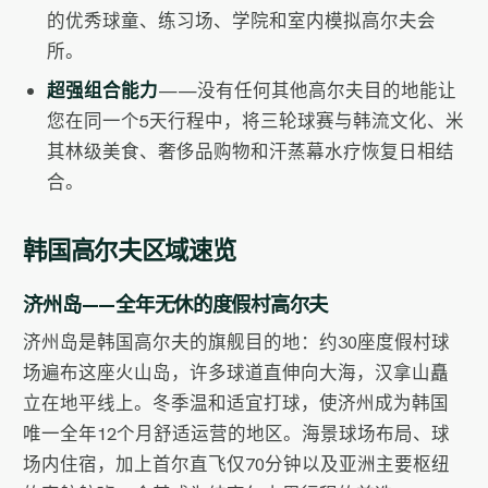
的优秀球童、练习场、学院和室内模拟高尔夫会
所。
超强组合能力
——没有任何其他高尔夫目的地能让
您在同一个5天行程中，将三轮球赛与韩流文化、米
其林级美食、奢侈品购物和汗蒸幕水疗恢复日相结
合。
韩国高尔夫区域速览
济州岛——全年无休的度假村高尔夫
济州岛是韩国高尔夫的旗舰目的地：约30座度假村球
场遍布这座火山岛，许多球道直伸向大海，汉拿山矗
立在地平线上。冬季温和适宜打球，使济州成为韩国
唯一全年12个月舒适运营的地区。海景球场布局、球
场内住宿，加上首尔直飞仅70分钟以及亚洲主要枢纽