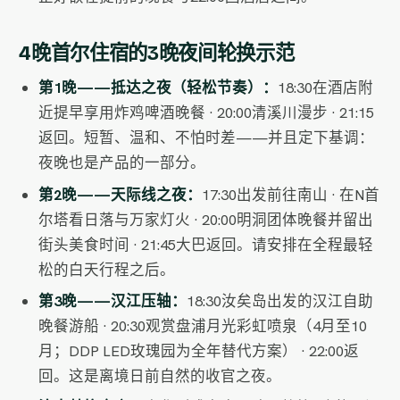
4晚首尔住宿的3晚夜间轮换示范
第1晚——抵达之夜（轻松节奏）：
18:30在酒店附
近提早享用炸鸡啤酒晚餐 · 20:00清溪川漫步 · 21:15
返回。短暂、温和、不怕时差——并且定下基调：
夜晚也是产品的一部分。
第2晚——天际线之夜：
17:30出发前往南山 · 在N首
尔塔看日落与万家灯火 · 20:00明洞团体晚餐并留出
街头美食时间 · 21:45大巴返回。请安排在全程最轻
松的白天行程之后。
第3晚——汉江压轴：
18:30汝矣岛出发的汉江自助
晚餐游船 · 20:30观赏盘浦月光彩虹喷泉（4月至10
月；DDP LED玫瑰园为全年替代方案） · 22:00返
回。这是离境日前自然的收官之夜。