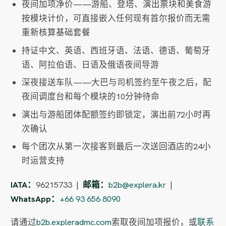
夜间加项净价——游船、登塔、演出票块和美食游
按模块计价，可直接嵌入任何现有首尔报价而无需
重新核算基础套餐
持证中文、英语、西班牙语、法语、德语、葡萄牙
语、阿拉伯语、日语及俄语夜间导游
深夜接送车队——大巴与司机签约至午夜之后，配
夜间调度台和每个模块的10分钟待命
演出与游船团体配额签约即锁定，演出前72小时再
次确认
每个团次从第一次接客到最后一次送回酒店的24小
时运营支持
IATA：
96215733 |
邮箱：
b2b@explera.kr
|
WhatsApp：
+66 93 656 8090
请通过
b2b.expleradmc.com
索取夜间加项报价，或
联系