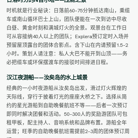
日落时分的N首尔塔——压舱之景
时机就是行业秘诀：日落前60–75分钟抵达南山，乘缆
车或南山循环巴士上山，团队便能在一次到访中尽收
白昼、黄金时刻和满城灯火的全景。观景台在工作日
可从容接纳40人以上的团队；Explera预订定时入场并
预留屋顶露台的团体合影点。含下山在内请预留1.5–2
小时。策划人请注意：私人大巴不能开到山顶——务
必把缆车或环保摆渡车的接驳时间排进日程。
汉江夜游船——汝矣岛的水上城景
经典的一小时夜游船从汝矣岛出发，滑过灯火辉煌的
天际线，穿行于披着灯光的座座大桥之下。选择从简
约的星光游船到自助晚餐航班不等——后者一次预订
即同时解决团餐和活动。50–300人的奖励游团队可包
租甲板，配主持人、音响系统和品牌布置。游船全年
运营；旺季的自助晚餐航班需提前2–3周的团体预订周