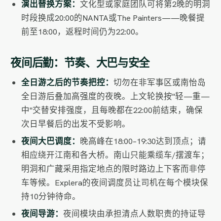
演出替换方案：
文化型或家庭团队可将第2晚的明洞
时段换成20:00的NANTA或The Painters——晚餐提
前至18:00，返程时间仍为22:00。
夜间后勤：节奏、大巴与安全
全日游之后的节奏把控：
切勿在非军事区或南怡岛
全日游后叠加高强度的夜晚。上文轮换按"轻—重—
中"交替安排强度，且每晚都在22:00前结束，确保
次日早餐后的出发不受影响。
夜间大巴调度：
晚高峰在18:00–19:30达到顶点；请
相应绕开江南和各大桥。南山只能乘缆车/摆渡车；
明洞和广藏采用指定地点的限时路边上下客而非停
车等候。Explera的夜间调度员让司机在每个模块保
持10分钟待命。
夜间导游：
夜间模块由承担清点人数职责的持证导