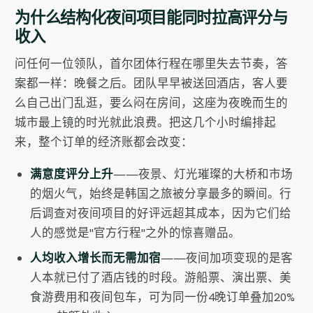
为什么结构化夜间项目能同时拉高评分与
收入
问任何一位领队，首尔团体行程在哪里失去节奏，答
案都一样：晚餐之后。团队早早被送回酒店，客人要
么自己出门乱逛，要么闷在房间，这座为夜晚而生的
城市最上镜的时光就此浪费。把这几个小时编排起
来，整个订单的经济账都会改变：
满意度评分上升
——夜景、灯光璀璨的大桥和市场
的烟火气，始终是韩国之旅被分享最多的瞬间。行
后调查对夜间项目的好评远超其成本，因为它们给
人的感觉是"官方行程"之外的惊喜赠品。
人均收入增长而无需加宿
——夜间加项变现的是客
人本就已付了酒店钱的时段。游船票、演出票、美
食游费用和夜间包车，可为同一份4晚订单叠加20%