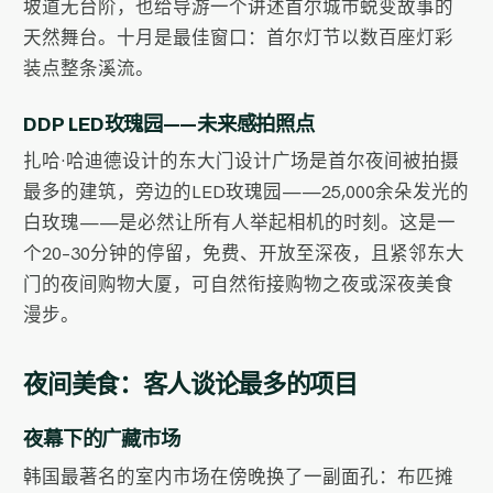
坡道无台阶，也给导游一个讲述首尔城市蜕变故事的
天然舞台。十月是最佳窗口：首尔灯节以数百座灯彩
装点整条溪流。
DDP LED玫瑰园——未来感拍照点
扎哈·哈迪德设计的东大门设计广场是首尔夜间被拍摄
最多的建筑，旁边的LED玫瑰园——25,000余朵发光的
白玫瑰——是必然让所有人举起相机的时刻。这是一
个20–30分钟的停留，免费、开放至深夜，且紧邻东大
门的夜间购物大厦，可自然衔接购物之夜或深夜美食
漫步。
夜间美食：客人谈论最多的项目
夜幕下的广藏市场
韩国最著名的室内市场在傍晚换了一副面孔：布匹摊