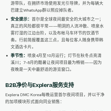
游带队，在拥挤市场使用发光引导牌，并为每辆大
巴建立WhatsApp群以照应掉队者。
安全提示：
首尔是全球夜间最安全的大城市之一；
真正的风险都很平常——明洞的人流冲散、喷泉水
雾打湿的江边台阶，以及布帐马车环节的饮酒节
奏。行前简报覆盖这三点，且每位客人随身携带韩
文酒店卡片。
季节性：
喷泉4月至10月运行；灯节在秋冬点亮清
溪川；7–8月的酷暑让夜间项目最为畅销——因为
夜晚是一天中最舒适的游览窗口。
B2B净价与Explera服务支持
Explera DMC Korea每晚运营首尔夜间项目，并以干净
的加项模块形式面向同业销售：