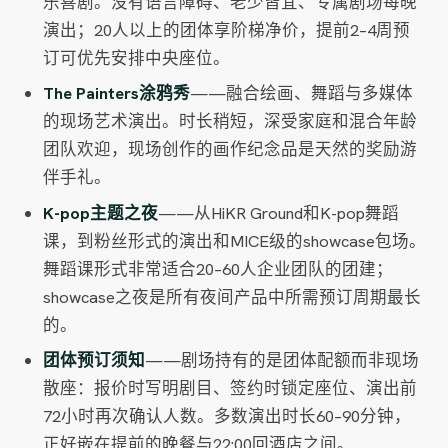
乐喜剧。没有语言障碍、老少皆宜、专属剧场每晚
演出；20人以上的团体享阶梯净价，提前2–4周预
订可优先安排中央座位。
The Painters涂鸦秀
——融合绘画、舞蹈与多媒体
的现场艺术演出。时长稍短，深受家庭和混合年龄
团队欢迎，现场创作的画作纪念品是天然的奖励游
伴手礼。
K-pop主题之夜
——从HiKR Ground和K-pop舞蹈
课，到粉丝形式的演出和MICE级的showcase包场。
舞蹈课形式非常适合20–60人企业团队的团建；
showcase之夜是所有夜间产品中所需预订周期最长
的。
团体预订须知
——剧场持有的是团体配额而非现场
散座：报价时写明剧目、签约时锁定座位、演出前
72小时再次确认人数。多数演出时长60–90分钟，
正好嵌在提前的晚餐与22:00回酒店之间。