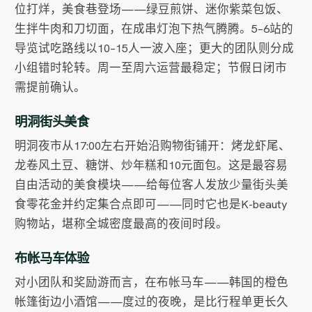
位打烊，美食巷登场——绿豆煎饼、迷你紫菜包饭、
生拌牛肉和刀切面，在成串灯泡下热气腾腾。5–6站的
导览试吃路线以10–15人一波入座；更大的团队则分成
小组错时轮转。周一至周六运营最稳定；节假日闭市
需提前确认。
明洞街头美食
明洞夜市从17:00左右开始沿购物街铺开：烤龙虾尾、
龙卷风土豆、糖饼、炒年糕和10元面包。这是最容易
自由活动的美食模块——给每位客人发放少量街头美
食零花金并约定集合点即可——同时它也是K-beauty
购物站，堪称全城密度最高的夜间时段。
布帐马车体验
对小团队和奖励游而言，在布帐马车——韩国的橙色
帐篷街边小酒馆——度过的夜晚，是比行程单更长久