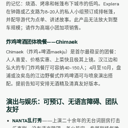
的记忆：烧酒、烤串和帐篷布下城市的低鸣。Explera
在钟路或乙支路为8–20人的私人小组预订成排帐篷，
并配导游代为点单、讲述故事。此产品无法放大到整
车规模；请作为高端小团加项销售。
炸鸡啤酒团体晚餐——Chimaek
Chimaek（炸鸡+啤酒maekju）是首尔最稳妥的团餐：
人人喜爱、价格实惠、上菜快且极其上镜。汉江边和
弘大的专门炸鸡餐厅可容纳40–150人；4月至10月，盘
浦或汝矣岛的江边野餐式炸鸡啤酒可与喷泉演出搭
配。提前告知可安排无酒精及清真友好版本。
演出与娱乐：可预订、无语言障碍、团队
友好
NANTA乱打秀
——上演二十余年的无台词厨房打击