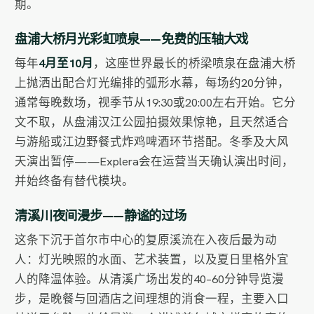
期。
盘浦大桥月光彩虹喷泉——免费的压轴大戏
每年
4月至10月
，这座世界最长的桥梁喷泉在盘浦大桥
上抛洒出配合灯光编排的弧形水幕，每场约20分钟，
通常每晚数场，视季节从19:30或20:00左右开始。它分
文不取，从盘浦汉江公园拍摄效果惊艳，且天然适合
与游船或江边野餐式炸鸡啤酒环节搭配。冬季及大风
天演出暂停——Explera会在运营当天确认演出时间，
并始终备有替代模块。
清溪川夜间漫步——静谧的过场
这条下沉于首尔市中心的复原溪流在入夜后最为动
人：灯光映照的水面、艺术装置，以及夏日里格外宜
人的降温体验。从清溪广场出发的40–60分钟导览漫
步，是晚餐与回酒店之间理想的消食一程，主要入口