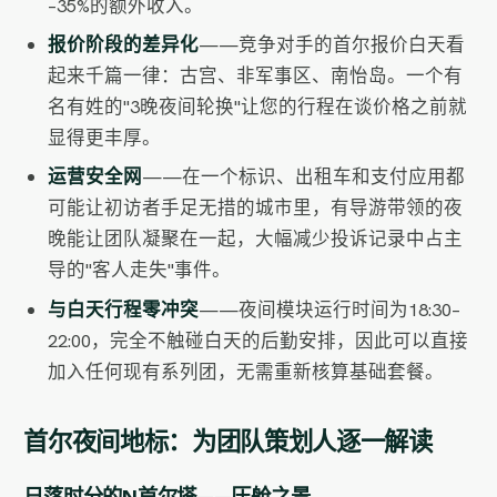
–35%的额外收入。
报价阶段的差异化
——竞争对手的首尔报价白天看
起来千篇一律：古宫、非军事区、南怡岛。一个有
名有姓的"3晚夜间轮换"让您的行程在谈价格之前就
显得更丰厚。
运营安全网
——在一个标识、出租车和支付应用都
可能让初访者手足无措的城市里，有导游带领的夜
晚能让团队凝聚在一起，大幅减少投诉记录中占主
导的"客人走失"事件。
与白天行程零冲突
——夜间模块运行时间为18:30–
22:00，完全不触碰白天的后勤安排，因此可以直接
加入任何现有系列团，无需重新核算基础套餐。
首尔夜间地标：为团队策划人逐一解读