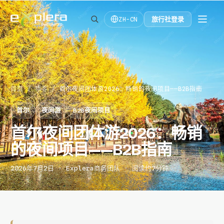
旅行社登录
ZH-CN
首页
/
博客
/
首尔夜间团体游2026：畅销的夜间项目——B2B指南
首尔
夜间游
B2B夜间项目
首尔夜间团体游2026：畅销
的夜间项目——B2B指南
2026年7月2日 · Explera商务团队 · 阅读约7分钟