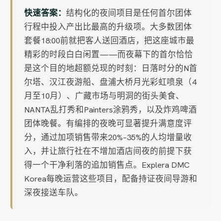
快速答案：
结构化的夜间项目是任何首尔团体
行程中投入产出比最高的升级项。大多数团体
套餐18:00前就把客人送回酒店，把这座城市最
精彩的时段白白闲置——而夜幕下的首尔恰恰
是这个目的地超额兑现的时刻：日落时分的N首
尔塔、汉江夜游船、盘浦大桥月光彩虹喷泉（4
月至10月）、广藏市场与明洞的街头美食、
NANTA乱打秀和Painters涂鸦秀，以及炸鸡啤酒
团体晚餐。有编排的夜晚可显著提升满意度评
分，通过加项销售带来20%–35%的人均增量收
入，并让旅行社在不增加酒店间夜的前提下获
得一个干净利落的追加销售点。Explera DMC
Korea每晚运营这些项目，配备持证夜间导游和
深夜接送车队。